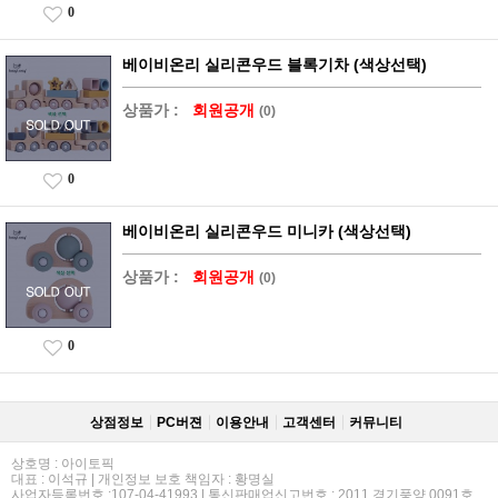
0
베이비온리 실리콘우드 블록기차 (색상선택)
상품가 :
회원공개
(0)
0
베이비온리 실리콘우드 미니카 (색상선택)
상품가 :
회원공개
(0)
0
상점정보
PC버젼
이용안내
고객센터
커뮤니티
상호명 : 아이토픽
대표 : 이석규 | 개인정보 보호 책임자 : 황명실
사업자등록번호 :107-04-41993 | 통신판매업신고번호 : 2011 경기풍양 0091호