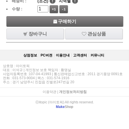
배송비 :
(조건)
!
지역별
!
수량 :
+1
-1
구매하기
장바구니
관심상품
상점정보
PC버젼
이용안내
고객센터
커뮤니티
상호명 : 아이토픽
대표 : 이석규 | 개인정보 보호 책임자 : 황명실
사업자등록번호 :107-04-41993 | 통신판매업신고번호 : 2011 경기풍양 0091호
전화 : 031-573-9004 | 팩스 : 031-574-1916
주소 : 경기 남양주시 진접읍 진벌로247번길 20
이용약관
|
개인정보처리방침
ⓒitopic (아이토픽) All rights reserved.
Make
Shop