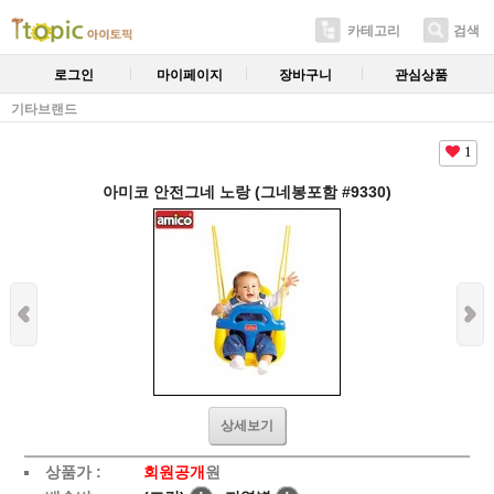
카테고리
검색
로그인
마이페이지
장바구니
관심상품
기타브랜드
1
아미코 안전그네 노랑 (그네봉포함 #9330)
상세보기
상품가 :
회원공개
원