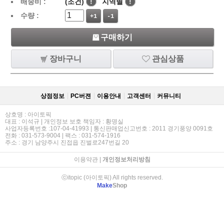
배송비 :
(조건)
!
지역별
!
수량 :
+1
-1
구매하기
장바구니
관심상품
상점정보
PC버젼
이용안내
고객센터
커뮤니티
상호명 : 아이토픽
대표 : 이석규 | 개인정보 보호 책임자 : 황명실
사업자등록번호 :107-04-41993 | 통신판매업신고번호 : 2011 경기풍양 0091호
전화 : 031-573-9004 | 팩스 : 031-574-1916
주소 : 경기 남양주시 진접읍 진벌로247번길 20
이용약관
|
개인정보처리방침
ⓒitopic (아이토픽) All rights reserved.
Make
Shop