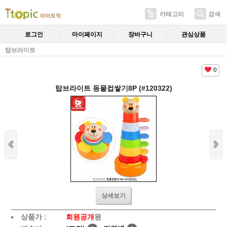
카테고리
검색
로그인
마이페이지
장바구니
관심상품
탑브라이트
0
탑브라이트 동물컵쌓기8P (#120322)
상세보기
상품가 :
회원공개
원